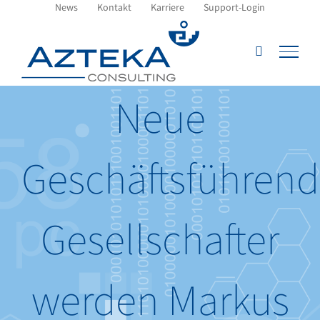
Zum
News
Kontakt
Karriere
Support-Login
Inhalt
springen
Neue
Geschäftsführen
Gesellschafter
werden Markus