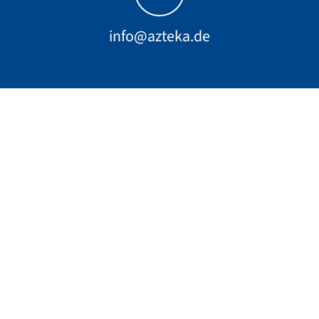
info@azteka.de
Weltweit vertrauen Hersteller
auf Infor LN.
Organisatorische Transparenz
gewinnen.