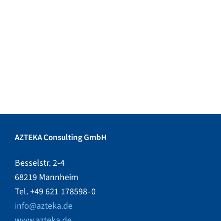
Geschäftsprozesse optimieren.
Software in geringerem Umfang
anpassen.
Sichern Sie sich mit Infor LN
Ihren Wettbewerbsvorteil.
AZTEKA Consulting GmbH
Besselstr. 2-4
68219 Mannheim
Tel. +49 621 178598 - 0
info@azteka.de
www.azteka.de