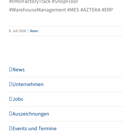
#InforFactoryTrack #ShopFloor
#WarehouseManagement #MES #AZTEKA #ERP
8. Juli 2026
|
News
News
Unternehmen
Jobs
Auszeichnungen
Events und Termine