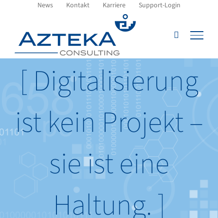
Zum
News
Kontakt
Karriere
Support-Login
Inhalt
springen
[ Digitalisierung
ist kein Projekt –
sie ist eine
Haltung. ]