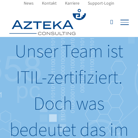
Zum
News
Kontakt
Karriere
Support-Login
Inhalt
springen
Unser Team ist
ITIL-zertifiziert.
Doch was
bedeutet das im